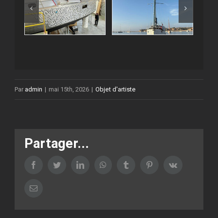
Par
admin
|
mai 15th, 2026
|
Objet d'artiste
Partager...
Facebook
Twitter
LinkedIn
WhatsApp
Tumblr
Pinterest
Vk
Email