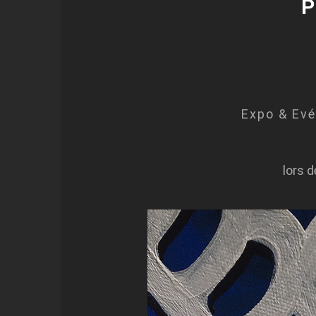
P
Expo & Ev
lors 