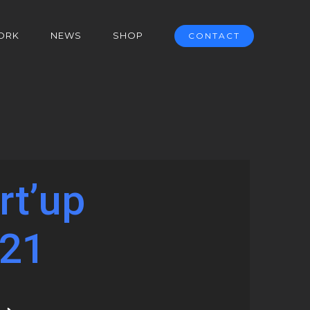
ORK
NEWS
SHOP
CONTACT
rt’up
021