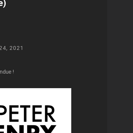
e)
 24, 2021
ndue !