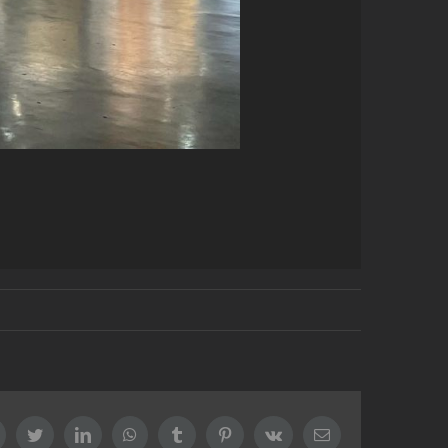
Facebook
Twitter
LinkedIn
WhatsApp
Tumblr
Pinterest
Vk
Email