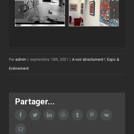
Par
admin
|
septembre 13th, 2021
|
A voir absolument !
,
Expo &
Evénement
Partager...
Facebook
Twitter
LinkedIn
WhatsApp
Tumblr
Pinterest
Vk
Email